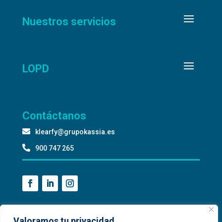
Nuestros servicios
LOPD
Contáctanos

klearfy@grupokassia.es

900 747 265
Valoramos tu privacidad