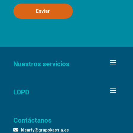
Nuestros servicios
LOPD
Contáctanos

klearfy@grupokassia.es