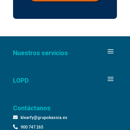
Nuestros servicios
LOPD
Contáctanos

klearfy@grupokassia.es

900 747 265