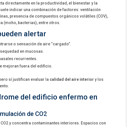
 directamente en la productividad, el bienestar y la
uele indicar una combinación de factores: ventilación
 finas, presencia de compuestos orgánicos volátiles (COV),
(moho, bacterias), entre otros.
pueden alertar
ntrarse o sensación de aire “cargado”.
e o sequedad en mucosas.
nasales recurrentes.
 mejoran fuera del edificio.
ero sí justifican evaluar la
calidad del aire interior
y los
ento.
drome del edificio enfermo en
cumulación de CO2
l CO2 y concentra contaminantes interiores. Espacios con