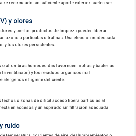
ire recirculado sin suficiente aporte exterior suelen ser
V) y olores
adores y ciertos productos de limpieza pueden liberar
n ozono o partículas ultrafinas. Una elección inadecuada
n y los olores persistentes.
s o alfombras humedecidas favorecen mohos y bacterias.
n la ventilación) y los residuos orgánicos mal
e alérgenos e higiene deficiente.
techos o zonas de difícil acceso libera partículas al
rrecta en accesos y un aspirado sin filtración adecuada
y ruido
de temperatura, corrientes de aire, deslumbramientos o