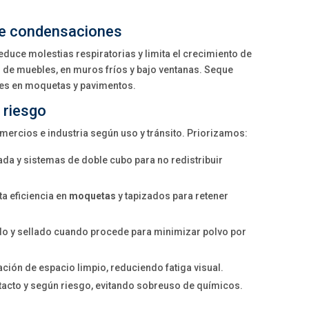
de condensaciones
duce molestias respiratorias y limita el crecimiento de
 de muebles, en muros fríos y bajo ventanas. Seque
es en moquetas y pavimentos.
 riesgo
omercios e industria según uso y tránsito. Priorizamos:
cada y sistemas de doble cubo para no redistribuir
lta eficiencia en
moquetas
y tapizados para retener
ado y sellado cuando procede para minimizar polvo por
ación de espacio limpio, reduciendo fatiga visual.
ntacto y según riesgo, evitando sobreuso de químicos.