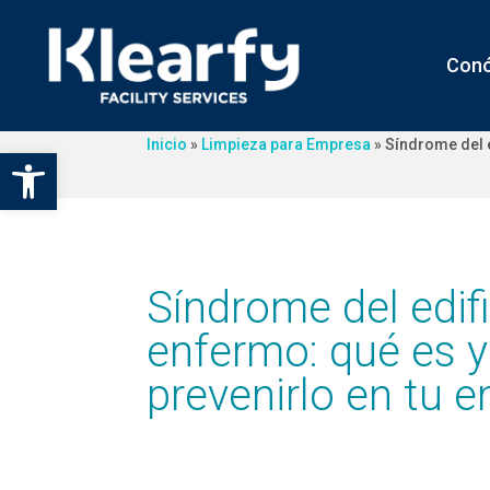
Con
Inicio
»
Limpieza para Empresa
»
Síndrome del 
Abrir barra de herramientas
Síndrome del edif
enfermo: qué es 
prevenirlo en tu 