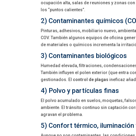
ocupación alta, salas de reuniones y zonas con a
los “puntos calientes”.
2) Contaminantes químicos (CO
Pinturas, adhesivos, mobiliario nuevo, ambient
COV. También algunos equipos de oficina genera
de materiales o químicos incrementa la irritació
3) Contaminantes biológicos
Humedad elevada, filtraciones, condensacione
También influyen el polen exterior (que entra co
gestionados. El
control de plagas
ineficaz añad
4) Polvo y partículas finas
El polvo acumulado en suelos, moquetas, falsos 
ambiente. El tránsito continuo sin captación co
agravan el problema.
5) Confort térmico, iluminación 
Aunque no son contaminantes, las condiciones 