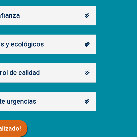
nfianza
os y ecológicos
rol de calidad
te urgencias
alizado!