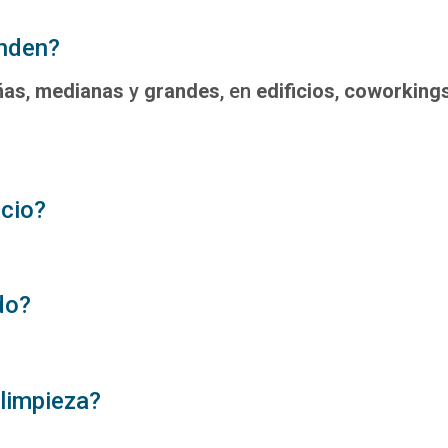
enden?
ñas
,
medianas
y
grandes
, en
edificios
,
coworking
icio?
do?
 limpieza?