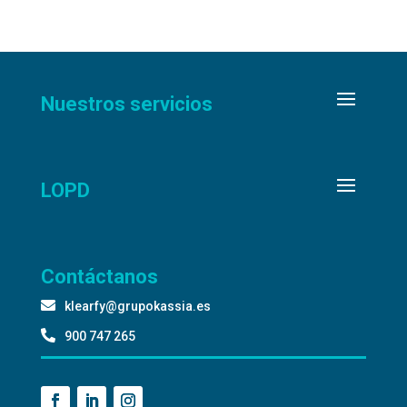
Nuestros servicios
LOPD
Contáctanos

klearfy@grupokassia.es

900 747 265