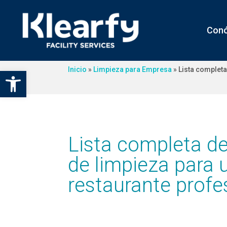
Con
Inicio
»
Limpieza para Empresa
»
Lista completa
Abrir barra de herramientas
Lista completa d
de limpieza para 
restaurante profe