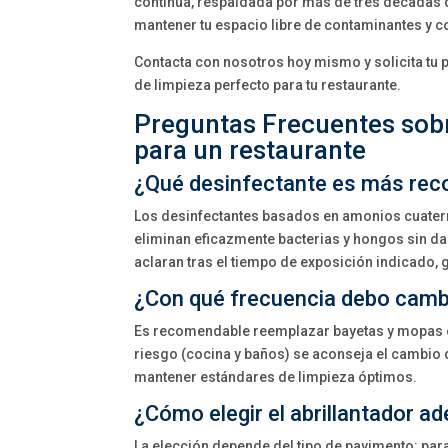
continua, respaldada por más de tres décadas d
mantener tu espacio libre de contaminantes y c
Contacta con nosotros hoy mismo y solicita tu
de limpieza perfecto para tu restaurante.
Preguntas Frecuentes sobr
para un restaurante
¿Qué desinfectante es más rec
Los desinfectantes basados en amonios cuatern
eliminan eficazmente bacterias y hongos sin dañ
aclaran tras el tiempo de exposición indicado,
¿Con qué frecuencia debo camb
Es recomendable reemplazar bayetas y mopas ca
riesgo (cocina y baños) se aconseja el cambio d
mantener estándares de limpieza óptimos.
¿Cómo elegir el abrillantador a
La elección depende del tipo de pavimento: para 