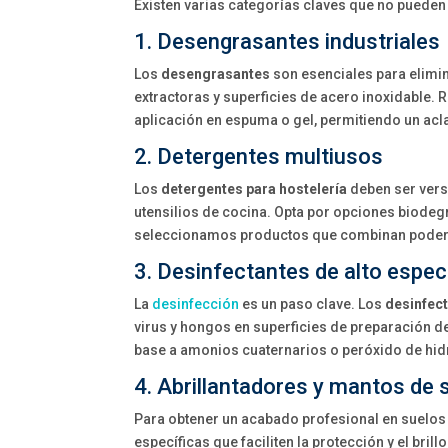
Existen varias categorías claves que no pueden f
1. Desengrasantes industriales
Los
desengrasantes
son esenciales para elimi
extractoras y superficies de acero inoxidable
aplicación en espuma o gel, permitiendo un acl
2. Detergentes multiusos
Los
detergentes para hostelería
deben ser versát
utensilios de cocina. Opta por opciones biodegr
seleccionamos productos que combinan poder d
3. Desinfectantes de alto espec
La
desinfección
es un paso clave. Los
desinfec
virus y hongos en superficies de preparación d
base a amonios cuaternarios o peróxido de hidr
4. Abrillantadores y mantos de 
Para obtener un acabado profesional en suelos
específicas que faciliten la protección y el bri