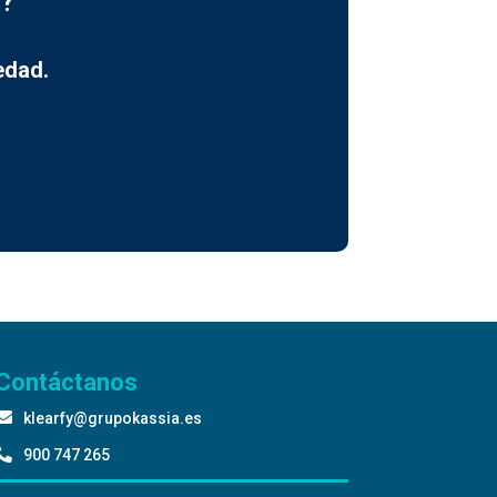
a?
edad.
Contáctanos

klearfy@grupokassia.es

900 747 265