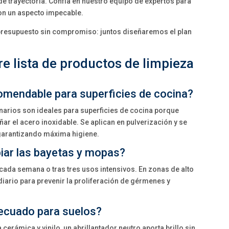
e trayectoria. Confía en nuestro equipo de expertos para
on un aspecto impecable.
 presupuesto sin compromiso: juntos diseñaremos el plan
e lista de productos de limpieza
omendable para superficies de cocina?
arios son ideales para superficies de cocina porque
ar el acero inoxidable. Se aplican en pulverización y se
 garantizando máxima higiene.
iar las bayetas y mopas?
da semana o tras tres usos intensivos. En zonas de alto
iario para prevenir la proliferación de gérmenes y
decuado para suelos?
cerámica y vinilo, un abrillantador neutro aporta brillo sin