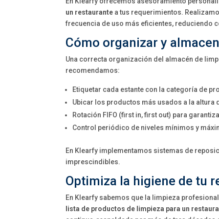
En Klearfy ofrecemos asesoramiento personali
un restaurante
a tus requerimientos. Realizamos
frecuencia de uso más eficientes, reduciendo 
Cómo organizar y almacena
Una correcta organización del almacén de limpie
recomendamos:
Etiquetar cada estante con la categoría de pr
Ubicar los productos más usados a la altura d
Rotación FIFO (first in, first out) para garant
Control periódico de niveles mínimos y máxim
En Klearfy implementamos sistemas de reposici
imprescindibles.
Optimiza la higiene de tu 
En Klearfy sabemos que la limpieza profesional 
lista de productos de limpieza para un restaur