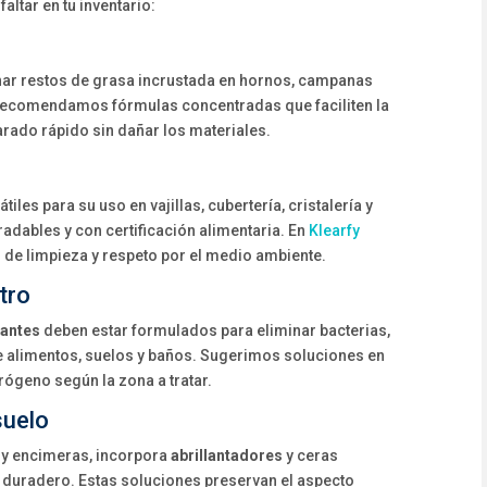
altar en tu inventario:
nar restos de grasa incrustada en hornos, campanas
. Recomendamos fórmulas concentradas que faciliten la
arado rápido sin dañar los materiales.
iles para su uso en vajillas, cubertería, cristalería y
adables y con certificación alimentaria. En
Klearfy
e limpieza y respeto por el medio ambiente.
tro
tantes
deben estar formulados para eliminar bacterias,
e alimentos, suelos y baños. Sugerimos soluciones en
ógeno según la zona a tratar.
suelo
 y encimeras, incorpora
abrillantadores
y ceras
llo duradero. Estas soluciones preservan el aspecto