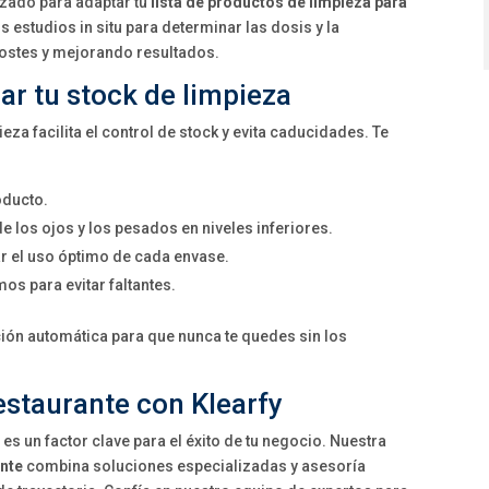
zado para adaptar tu
lista de productos de limpieza para
 estudios in situ para determinar las dosis y la
costes y mejorando resultados.
r tu stock de limpieza
za facilita el control de stock y evita caducidades. Te
oducto.
e los ojos y los pesados en niveles inferiores.
izar el uso óptimo de cada envase.
os para evitar faltantes.
ón automática para que nunca te quedes sin los
restaurante con Klearfy
es un factor clave para el éxito de tu negocio. Nuestra
ante
combina soluciones especializadas y asesoría