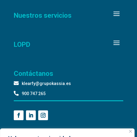
Nuestros servicios
LOPD
Contáctanos

klearfy@grupokassia.es

900 747 265