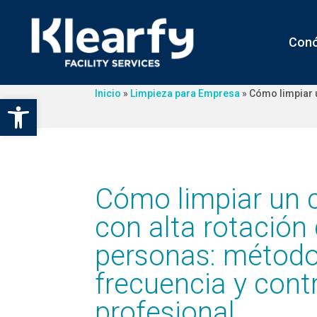
Con
Inicio
»
Limpieza para Empresa
»
Cómo limpiar u
Abrir barra de herramientas
Cómo limpiar un 
con alta rotación
personas: método
frecuencia y cont
profesional