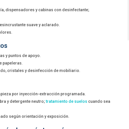
ría, dispensadores y cabinas con desinfectante;
esincrustante suave y aclarado.
olores.
tos
as y puntos de apoyo.
e papeleras.
do, cristales y desinfección de mobiliario.
impieza por inyección-extracción programada.
bra y detergente neutro;
tratamiento de suelos
cuando sea
amado según orientación y exposición.