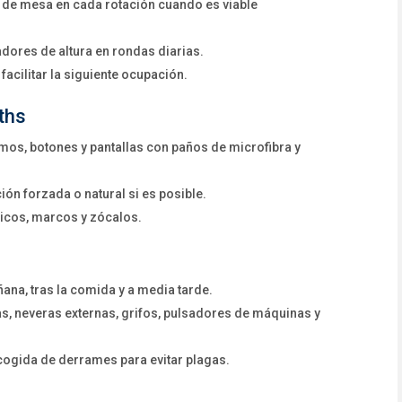
o de mesa en cada rotación cuando es viable
adores de altura en rondas diarias.
acilitar la siguiente ocupación.
ths
mos, botones y pantallas con paños de microfibra y
ción forzada o natural si es posible.
icos, marcos y zócalos.
ñana, tras la comida y a media tarde.
s, neveras externas, grifos, pulsadores de máquinas y
cogida de derrames para evitar plagas.