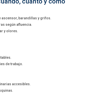
 cuándo, cuánto y cómo
ascensor, barandillas y grifos.
ras según afluencia.
ar y olores.
tables.
ies de trabajo.
inarias accesibles.
squinas.