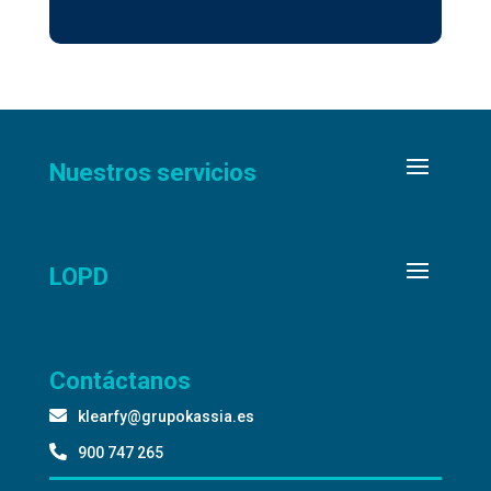
Nuestros servicios
LOPD
Contáctanos

klearfy@grupokassia.es

900 747 265