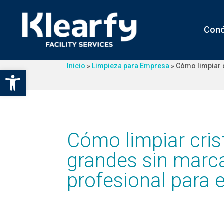
Con
Inicio
»
Limpieza para Empresa
»
Cómo limpiar 
Abrir barra de herramientas
Cómo limpiar cris
grandes sin marca
profesional para