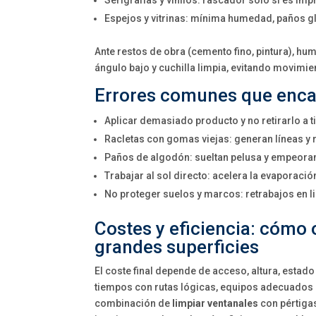
Serigrafías y vinilos: rascador solo si es imp
Espejos y vitrinas: mínima humedad, paños g
Ante restos de obra (cemento fino, pintura), hu
ángulo bajo y cuchilla limpia, evitando movimie
Errores comunes que enca
Aplicar demasiado producto y no retirarlo a ti
Racletas con gomas viejas: generan líneas y
Paños de algodón: sueltan pelusa y empeoran 
Trabajar al sol directo: acelera la evaporació
No proteger suelos y marcos: retrabajos en l
Costes y eficiencia: cómo
grandes superficies
El coste final depende de acceso, altura, estado
tiempos con rutas lógicas, equipos adecuados 
combinación de
limpiar ventanales
con pértigas