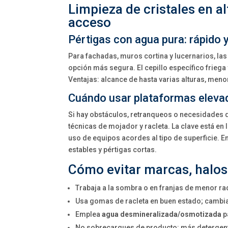
Limpieza de cristales en al
acceso
Pértigas con agua pura: rápido 
Para fachadas, muros cortina y lucernarios, la
opción más segura. El cepillo específico friega 
Ventajas: alcance de hasta varias alturas, me
Cuándo usar plataformas eleva
Si hay obstáculos, retranqueos o necesidades 
técnicas de mojador y racleta. La clave está en 
uso de equipos acordes al tipo de superficie. E
estables y pértigas cortas.
Cómo evitar marcas, halo
Trabaja a la sombra o en franjas de menor ra
Usa gomas de racleta en buen estado; cambia
Emplea
agua desmineralizada/osmotizada
p
No sobrecargues de producto: más detergent