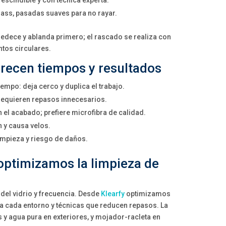
rescindible y con técnica experta.
lass, pasadas suaves para no rayar.
medece y ablanda primero; el rascado se realiza con
ntos circulares.
recen tiempos y resultados
empo: deja cerco y duplica el trabajo.
 requieren repasos innecesarios.
el acabado; prefiere microfibra de calidad.
n y causa velos.
impieza y riesgo de daños.
 optimizamos la limpieza de
 del vidrio y frecuencia. Desde
Klearfy
optimizamos
a cada entorno y técnicas que reducen repasos. La
 y agua pura en exteriores, y mojador-racleta en