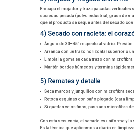
Empapa el mojador y traza pasadas verticales s
suciedad pesada (polvo industrial, grasa de m
que el producto se seque antes del secado con 
4) Secado con racleta: el coraz
Ángulo de 30–45° respecto al vidrio. Presión
Arranca con un trazo horizontal superior o u
Limpia la goma en cada trazo con microfibra p
Mantén bordes húmedos y termina rápidament
5) Remates y detalle
Seca marcos y junquillos con microfibra sec
Retoca esquinas con paño plegado (cara limp
Si quedan velos finos, pasa una microfibra de
Con esta secuencia, el secado es uniforme y la 
Es la técnica que aplicamos a diario en
limpieza