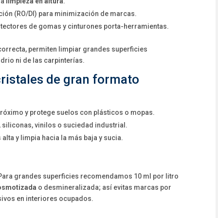
ra
limpieza en altura
.
ción (RO/DI) para minimización de marcas.
protectores de gomas y cinturones porta-herramientas.
orrecta, permiten limpiar grandes superficies
drio ni de las carpinterías.
ristales de gran formato
 próximo y protege suelos con plásticos o mopas.
 siliconas, vinilos o suciedad industrial.
 alta y limpia hacia la más baja y sucia.
 Para grandes superficies recomendamos 10 ml por litro
osmotizada
o desmineralizada; así evitas marcas por
ivos en interiores ocupados.