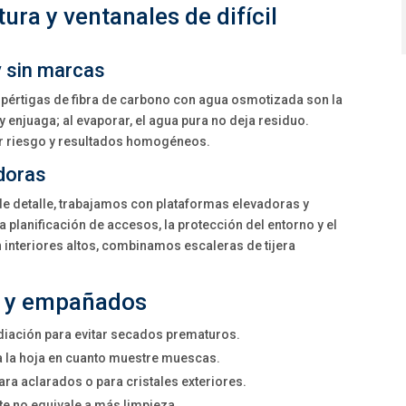
tura y ventanales de difícil
y sin marcas
s pértigas de fibra de carbono con agua osmotizada son la
y enjuaga; al evaporar, el agua pura no deja residuo.
nor riesgo y resultados homogéneos.
doras
de detalle, trabajamos con plataformas elevadoras y
la planificación de accesos, la protección del entorno y el
n interiores altos, combinamos escaleras de tijera
s y empañados
diación para evitar secados prematuros.
 la hoja en cuanto muestre muescas.
ara aclarados o para cristales exteriores.
e no equivale a más limpieza.