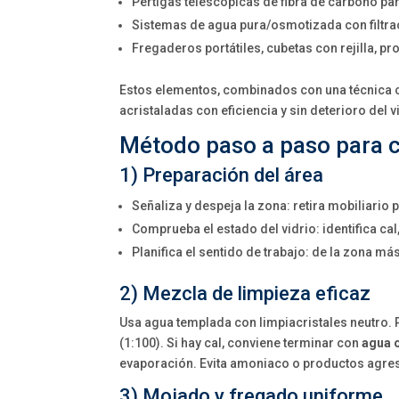
Pértigas telescópicas de fibra de carbono pa
Sistemas de agua pura/osmotizada con filtra
Fregaderos portátiles, cubetas con rejilla, 
Estos elementos, combinados con una técnica c
acristaladas con eficiencia y sin deterioro del vi
Método paso a paso para c
1) Preparación del área
Señaliza y despeja la zona: retira mobiliario
Comprueba el estado del vidrio: identifica cal,
Planifica el sentido de trabajo: de la zona más
2) Mezcla de limpieza eficaz
Usa agua templada con limpiacristales neutro.
(1:100). Si hay cal, conviene terminar con
agua 
evaporación. Evita amoniaco o productos agres
3) Mojado y fregado uniforme